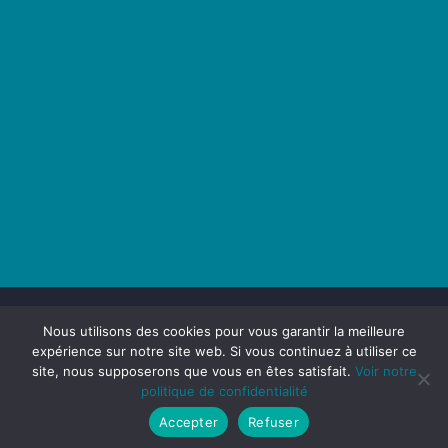
Nous utilisons des cookies pour vous garantir la meilleure
expérience sur notre site web. Si vous continuez à utiliser ce
site, nous supposerons que vous en êtes satisfait.
Voir notre
Maison du Transport - 2025 -
Politique de confidentialité -
politique de confidentialité
Mentions légales
- Réalisation
Services Micro
Accepter
Refuser