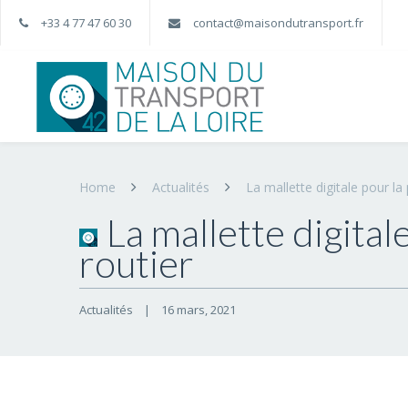
+33 4 77 47 60 30
contact@maisondutransport.fr
Home
Actualités
La mallette digitale pour l
La mallette digita
routier
Actualités
|
16 mars, 2021    