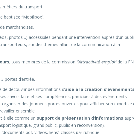
es métiers du transport
e baptisée “Mobilibox”.
 de marchandises.
idéos, photos…) accessibles pendant une intervention auprès d’un publi
transporteurs, sur des thèmes allant de la communication à la
teurs
, tous membres de la commission
“Attractivité emploi”
de la F
 3 portes d’entrée.
e de découvrir des informations d’
aide à la création d’événement
r ses savoir-faire et ses compétences, participer à des évènements
s, organiser des journées portes ouvertes pour afficher son expertise
availler ensemble.
nt à elle comme un
support de présentation d’informations
aupr
nsport logistique, grand public, public en reconversion).
 (documents pdf, vidéos, liens) classés par rubrique