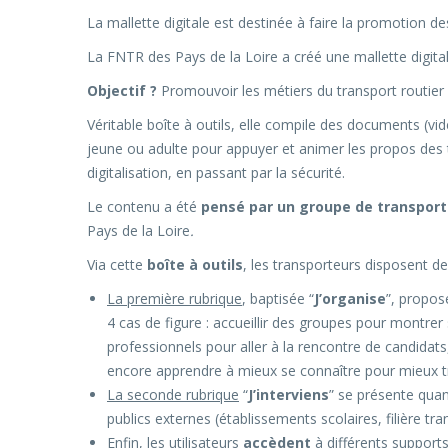
La mallette digitale est destinée à faire la promotion d
La FNTR des Pays de la Loire a créé une mallette digital
Objectif ?
Promouvoir les métiers du transport routier
Véritable boîte à outils, elle compile des documents (v
jeune ou adulte pour appuyer et animer les propos des 
digitalisation, en passant par la sécurité.
Le contenu a été
pensé par un groupe de transpor
Pays de la Loire
.
Via cette
boîte à outils
, les transporteurs disposent de
La première rubrique
, baptisée “
J’organise
”, propos
4 cas de figure : accueillir des groupes pour montre
professionnels pour aller à la rencontre de candidat
encore apprendre à mieux se connaître pour mieux tr
La seconde rubrique
“
J’interviens
” se présente qua
publics externes (établissements scolaires, filière tra
Enfin
, les utilisateurs
accèdent
à différents supports