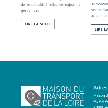
un moment c
de responsabilité collective majeur : la
rassemblan
gestion des
acteurs du 
LIRE LA SUITE
LIRE L
Adres
Maison du
46, rue d
42000 S