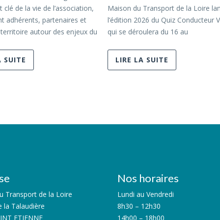
lé de la vie de l’association,
Maison du Transport de la Loire la
t adhérents, partenaires et
l’édition 2026 du Quiz Conducteur 
territoire autour des enjeux du
qui se déroulera du 16 au
A SUITE
LIRE LA SUITE
se
Nos horaires
 Transport de la Loire
Lundi au Vendredi
e la Talaudière
8h30 – 12h30
AINT ETIENNE
14h00 – 18h00