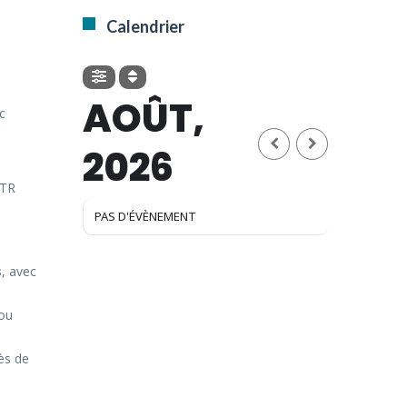
Calendrier
AOÛT,
c
2026
NTR
PAS D'ÉVÈNEMENT
s
, avec
 ou
ès de