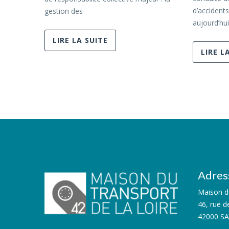
d’accidents
gestion des
aujourd’hui
LIRE LA SUITE
LIRE L
Adres
Maison du
46, rue d
42000 S