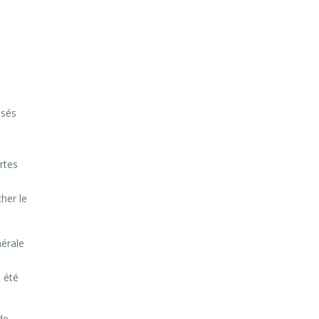
isés
rtes
her le
nérale
s été
de