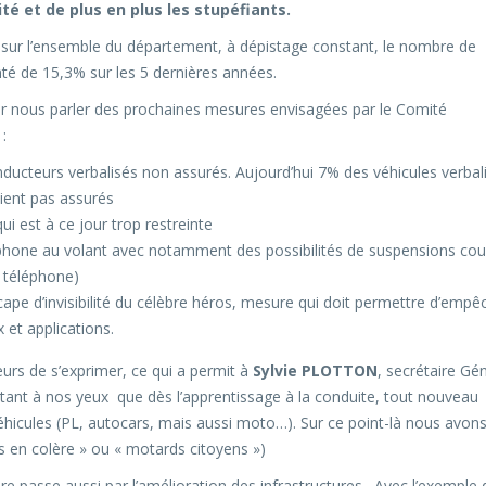
ité et de plus en plus les stupéfiants.
sur l’ensemble du département, à dépistage constant, le nombre de
té de 15,3% sur les 5 dernières années.
our nous parler des prochaines mesures envisagées par le Comité
:
ucteurs verbalisés non assurés. Aujourd’hui 7% des véhicules verbal
ient pas assurés
ui est à ce jour trop restreinte
léphone au volant avec notamment des possibilités de suspensions cou
+ téléphone)
ape d’invisibilité du célèbre héros, mesure qui doit permettre d’empêc
 et applications.
urs de s’exprimer, ce qui a permit à
Sylvie PLOTTON
, secrétaire Gé
rtant à nos yeux que dès l’apprentissage à la conduite, tout nouveau
véhicules (PL, autocars, mais aussi moto…). Sur ce point-là nous avon
s en colère » ou « motards citoyens »)
ère passe aussi par l’amélioration des infrastructures. Avec l’exemple 