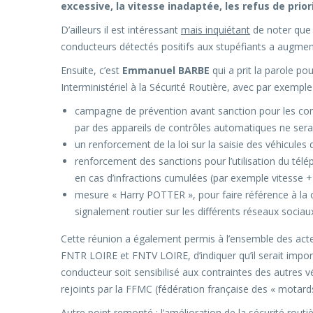
excessive, la vitesse inadaptée, les refus de prior
D’ailleurs il est intéressant
mais inquiétant
de noter que 
conducteurs détectés positifs aux stupéfiants a augmen
Ensuite, c’est
Emmanuel BARBE
qui a prit la parole p
Interministériel à la Sécurité Routière, avec par exemple 
campagne de prévention avant sanction pour les cond
par des appareils de contrôles automatiques ne sera
un renforcement de la loi sur la saisie des véhicules q
renforcement des sanctions pour l’utilisation du té
en cas d’infractions cumulées (par exemple vitesse 
mesure « Harry POTTER », pour faire référence à la c
signalement routier sur les différents réseaux sociaux
Cette réunion a également permis à l’ensemble des acte
FNTR LOIRE et FNTV LOIRE, d’indiquer qu’il serait impo
conducteur soit sensibilisé aux contraintes des autres 
rejoints par la FFMC (fédération française des « motard
Autre point remonté : l’amélioration de la sécurité routi