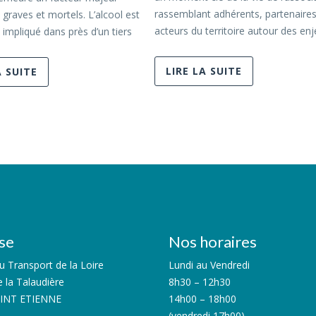
rassemblant adhérents, partenaires
 graves et mortels. L’alcool est
acteurs du territoire autour des en
 impliqué dans près d’un tiers
LIRE LA SUITE
A SUITE
se
Nos horaires
 Transport de la Loire
Lundi au Vendredi
e la Talaudière
8h30 – 12h30
AINT ETIENNE
14h00 – 18h00
(vendredi 17h00)