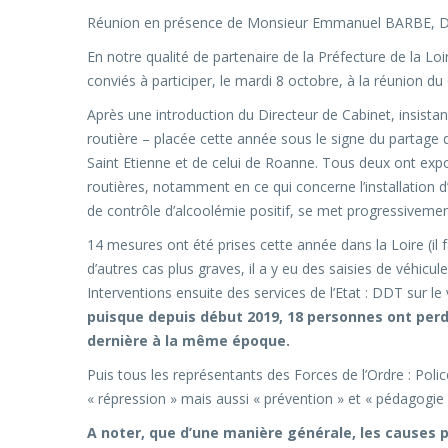
Réunion en présence de Monsieur Emmanuel BARBE, Délé
En notre qualité de partenaire de la Préfecture de la Lo
conviés à participer, le mardi 8 octobre, à la réunion d
Après une introduction du Directeur de Cabinet, insistant
routière – placée cette année sous le signe du partage d
Saint Etienne et de celui de Roanne. Tous deux ont expo
routières, notamment en ce qui concerne l’installation 
de contrôle d’alcoolémie positif, se met progressiveme
14 mesures ont été prises cette année dans la Loire (il f
d’autres cas plus graves, il a y eu des saisies de véhic
Interventions ensuite des services de l’Etat : DDT sur l
puisque depuis début 2019, 18 personnes ont perdu 
dernière à la même époque.
Puis tous les représentants des Forces de l’Ordre : Poli
« répression » mais aussi « prévention » et « pédagogie 
A noter, que d’une manière générale, les causes 