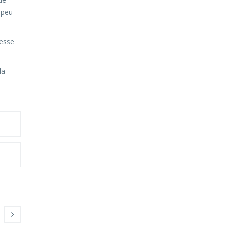
 peu
tesse
la