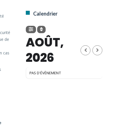
Calendrier
été
curité
AOÛT,
ue de
2026
en cas
s
PAS D'ÉVÈNEMENT
e