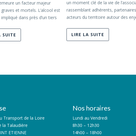
un moment clé de la vie de l’associ
emeure un facteur majeur
rassemblant adhérents, partenaires
 graves et mortels. L’alcool est
acteurs du territoire autour des en
 impliqué dans près d’un tiers
LIRE LA SUITE
A SUITE
se
Nos horaires
 Transport de la Loire
Lundi au Vendredi
e la Talaudière
8h30 – 12h30
AINT ETIENNE
14h00 – 18h00