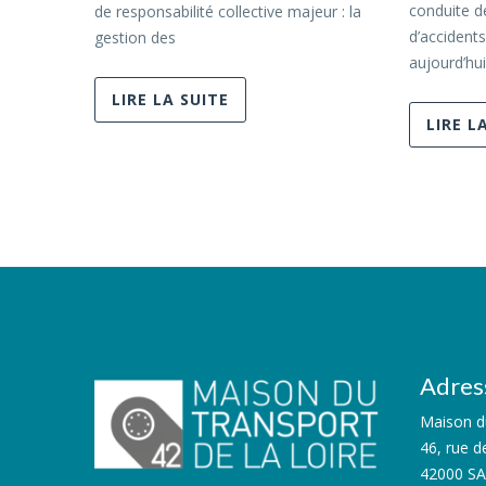
conduite d
de responsabilité collective majeur : la
d’accidents
gestion des
aujourd’hui
LIRE LA SUITE
LIRE L
Adres
Maison du
46, rue d
42000 S