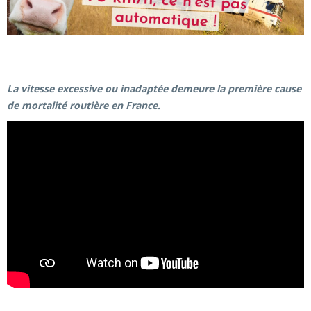
La vitesse excessive ou inadaptée demeure la première cause
de mortalité routière en France.